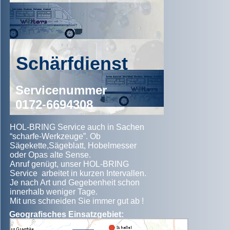
Schärfdienst
Servicenummer
0172-6694308
HOL-BRING Service auch in Sachen
“scharfe-Werkzeuge”. Ob
Sägekette,Sägeblatt, Hobelmesser
oder Opas alte Sense.
Anruf genügt, unser HOL-BRING
Service arbeitet in kurzen Intervallen.
Je nach Art und Gegebenheit schon
innerhalb weniger Tage.
Mit uns schneiden Sie immer gut ab !
Geografisches Einsatzgebiet: